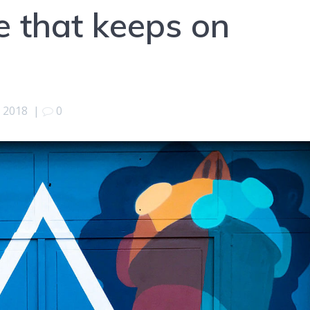
e that keeps on
, 2018
|
0