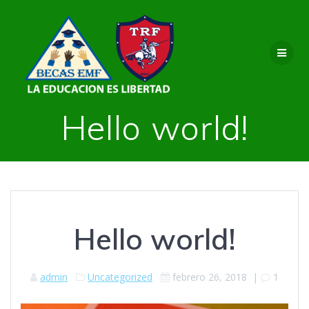
Saltar
al
contenido
Hello world!
Hello world!
admin
Uncategorized
febrero 26, 2018
|
1