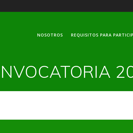
NOSOTROS
REQUISITOS PARA PARTICI
NVOCATORIA 2