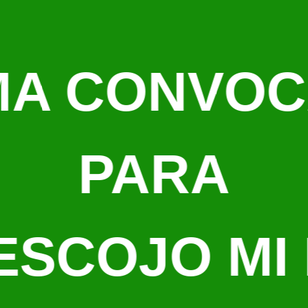
MA CONVOC
PARA
ESCOJO MI