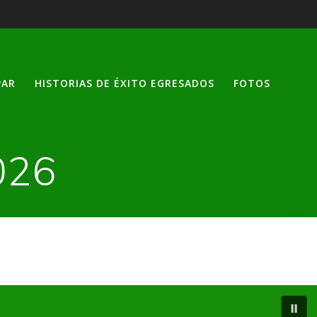
PAR
HISTORIAS DE ÉXITO EGRESADOS
FOTOS
026