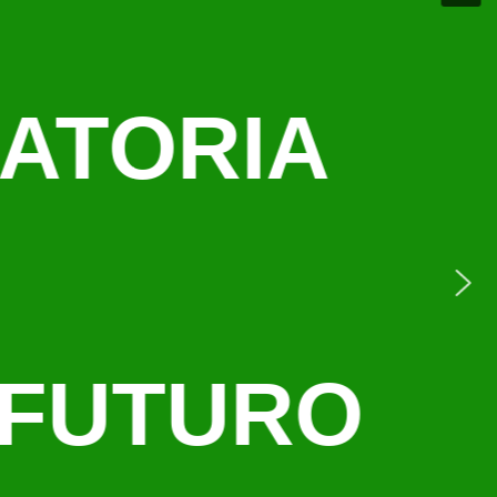
ATORIA
 FUTURO